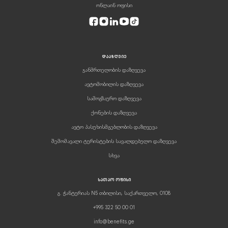
ონლაინ ოფისი
ᲓᲐᲐᲖᲦᲕᲘᲔ
ჯანმრთელობის დაზღვევა
ავტომობილის დაზღვევა
სამოგზაურო დაზღვევა
ქონების დაზღვევა
ავტო პასუხისმგებლობის დაზღვევა
შემომავალი ტურისტების სავალდებულო დაზღვევა
სხვა
ᲡᲐᲗᲐᲝ ᲝᲤᲘᲡᲘ
გ. ჭანტურიას N5 თბილისი, საქართველო, 0108
+995 322 50 00 01
info@benefits.ge