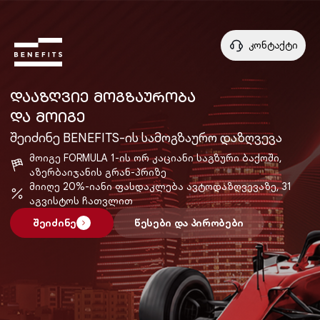
კონტაქტი
ᲓᲐᲐᲖᲦᲕᲘᲔ ᲛᲝᲒᲖᲐᲣᲠᲝᲑᲐ
ᲓᲐ ᲛᲝᲘᲒᲔ
შეიძინე BENEFITS-ის სამოგზაურო დაზღვევა
მოიგე FORMULA 1-ის ორ კაციანი საგზური ბაქოში,
აზერბაიჯანის გრან-პრიზე
მიიღე 20%-იანი ფასდაკლება ავტოდაზღვევაზე, 31
აგვისტოს ჩათვლით
შეიძინე
წესები და პირობები