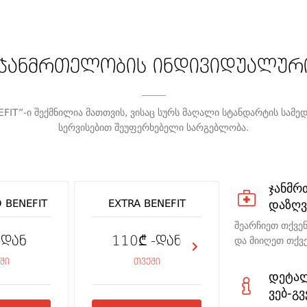
 ჯანმრთელობის ინდივიდუალურ
IT”-ი შექმნილია მათთვის, ვისაც სურს მაღალი სტანდარტის სამედ
სერვისებით შეუფერხებელი სარგებლობა.
ჯანმრ
 BENEFIT
EXTRA BENEFIT
PREMIUM B
დაზღვ
შეარჩიეთ თქვე
-დან
110₾ -დან
145₾ 
და მიიღეთ თქვ
ში
თვეში
თვეშ
დეტალ
ვებ-გ