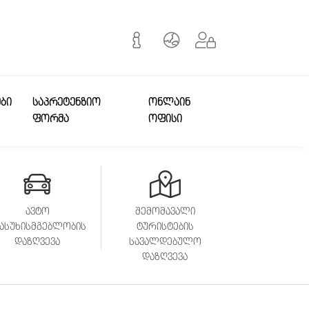
ი | Benefits.ge
ᲔᲑᲘ
ᲡᲐᲞᲠᲔᲢᲔᲜᲖᲘᲝ
ᲝᲜᲚᲐᲘᲜ
ᲤᲝᲠᲛᲐ
ᲝᲤᲘᲡᲘ
ავტო
შემომავალი
პასუხისმგებლობის
ტურისტების
დაზღვევა
სავალდებულო
დაზღვევა