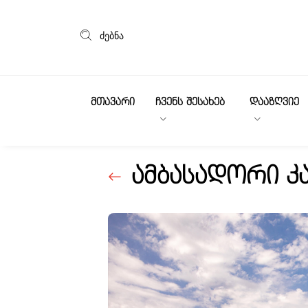
ძებნა
ᲛᲗᲐᲕᲐᲠᲘ
ᲩᲕᲔᲜᲡ ᲨᲔᲡᲐᲮᲔᲑ
ᲓᲐᲐᲖᲦᲕᲘᲔ
ამბასადორი კ