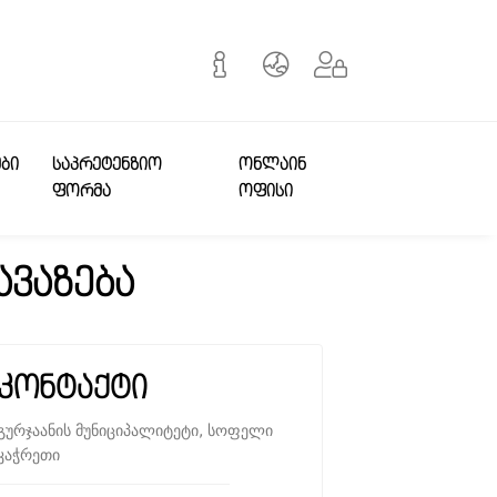
ᲔᲑᲘ
ᲡᲐᲞᲠᲔᲢᲔᲜᲖᲘᲝ
ᲝᲜᲚᲐᲘᲜ
ᲤᲝᲠᲛᲐ
ᲝᲤᲘᲡᲘ
ავაზება
კონტაქტი
გურჯაანის მუნიციპალიტეტი, სოფელი
კაჭრეთი