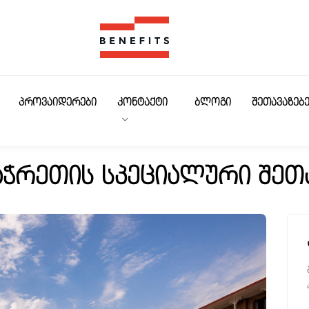
Benefits
ᲞᲠᲝᲕᲐᲘᲓᲔᲠᲔᲑᲘ
ᲙᲝᲜᲢᲐᲥᲢᲘ
ᲑᲚᲝᲒᲘ
ᲨᲔᲗᲐᲕᲐᲖᲔᲑ
აჭრეთის სპეციალური შეთ